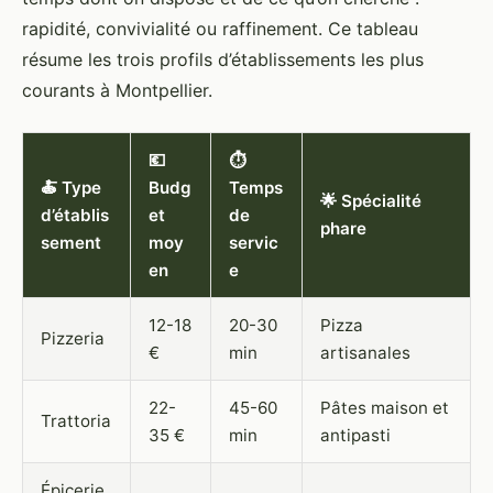
rapidité, convivialité ou raffinement. Ce tableau
résume les trois profils d’établissements les plus
courants à Montpellier.
💶
⏱️
🍝 Type
Budg
Temps
🌟 Spécialité
d’établis
et
de
phare
sement
moy
servic
en
e
12-18
20-30
Pizza
Pizzeria
€
min
artisanales
22-
45-60
Pâtes maison et
Trattoria
35 €
min
antipasti
Épicerie