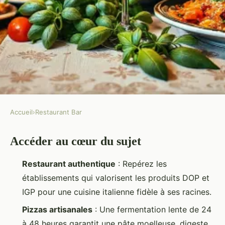
Accueil
›
Restaurant Bar
RESTAURANT BAR
Accéder au cœur du sujet
Top adresses pour déguster la
vraie cuisine italienne à
Restaurant authentique
: Repérez les
Montpellier
établissements qui valorisent les produits DOP et
IGP pour une cuisine italienne fidèle à ses racines.
Benoît
•
30/04/2026 12:19
•
9 min de lecture
Pizzas artisanales
: Une fermentation lente de 24
à 48 heures garantit une pâte moelleuse, digeste