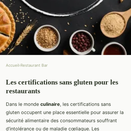
Accueil
›
Restaurant Bar
RESTAURANT BAR
Les certifications sans gluten pour les
L'ensemble des certifications
restaurants
sans gluten pour les restaurants
Dans le monde
culinaire
, les certifications sans
Camille
•
26 novembre 2024
•
7 min de lecture
gluten occupent une place essentielle pour assurer la
sécurité alimentaire des consommateurs souffrant
d’intolérance ou de maladie cœliaque. Les