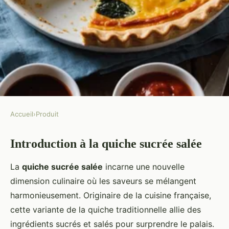
Accueil
›
Produit
PRODUIT
Introduction à la quiche sucrée salée
L'art de la quiche sucrée salée :
un mélange surprenant
La
quiche sucrée salée
incarne une nouvelle
dimension culinaire où les saveurs se mélangent
Laura
•
26 novembre 2024
•
7 min de lecture
harmonieusement. Originaire de la cuisine française,
cette variante de la quiche traditionnelle allie des
ingrédients sucrés et salés pour surprendre le palais.